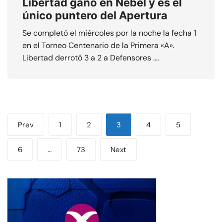
Libertad ganó en Nebel y es el
único puntero del Apertura
Se completó el miércoles por la noche la fecha 1
en el Torneo Centenario de la Primera «A».
Libertad derrotó 3 a 2 a Defensores ….
Paginación
Prev
1
2
3
4
5
de
6
…
73
Next
entradas