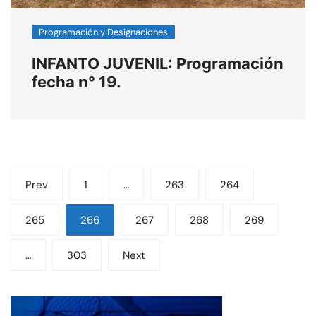
Programación y Designaciones
INFANTO JUVENIL: Programación
fecha n° 19.
Paginación
Prev
1
…
263
264
de
265
266
267
268
269
entradas
…
303
Next