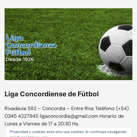
Liga Concordiense de Fútbol
Rivadavia 582 – Concordia – Entre Ríos Teléfono: (+54)
0345 4227945 ligaconcordia@gmail.com Horario: de
Lunes a Viernes de 17 a 20:30 Hs.
Privacidad y cookies: este sitio usa cookies. Si continúas navegando
https://ligaconcordia.org.ar/