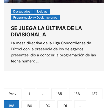
Destacados
Noticias
Programación y Designaciones
SE JUEGA LA ÚLTIMA DE LA
DIVISIONAL A
La mesa directiva de la Liga Concordiense de
Fútbol con la presencia de los delegados
presentes, dio a conocer la programación de las
fecha número ….
Paginación
Prev
1
…
185
186
187
de
188
189
190
191
…
entradas