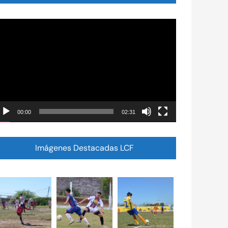
eproductor
e
ídeo
00:00
02:31
Imágenes Destacadas LCF