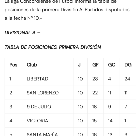
La liga Concordiense de Fútbol informa la tabla de
posiciones de la primera División A. Partidos disputados
a la fecha Nº 10.-
DIVISIONAL A –
TABLA DE POSICIONES. PRIMERA DIVISIÓN
Pos
Club
J
GF
GC
DG
1
LIBERTAD
10
28
4
24
2
SAN LORENZO
10
22
11
11
3
9 DE JULIO
10
16
9
7
4
VICTORIA
10
15
14
1
5
SANTA MARÍA
10
16
13
3