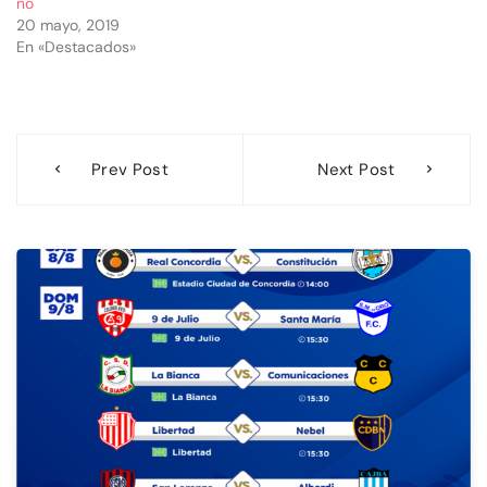
no
20 mayo, 2019
En «Destacados»
Navegación
Prev Post
Next Post
de
entradas