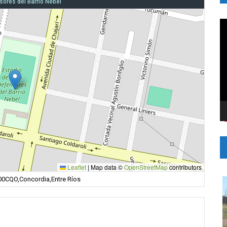
sores del Barrio Nebel
R
d
v
Leaflet
|
Map data ©
OpenStreetMap
contributors
200CQO,Concordia,Entre Ríos