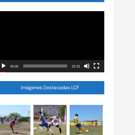
eproductor
e
ídeo
00:00
02:31
Imágenes Destacadas LCF