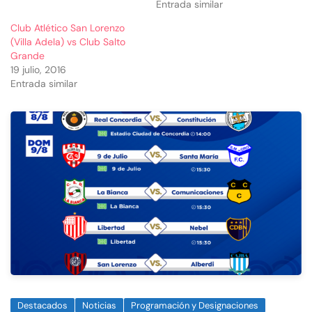
Entrada similar
Club Atlético San Lorenzo
(Villa Adela) vs Club Salto
Grande
19 julio, 2016
Entrada similar
Destacados
Noticias
Programación y Designaciones