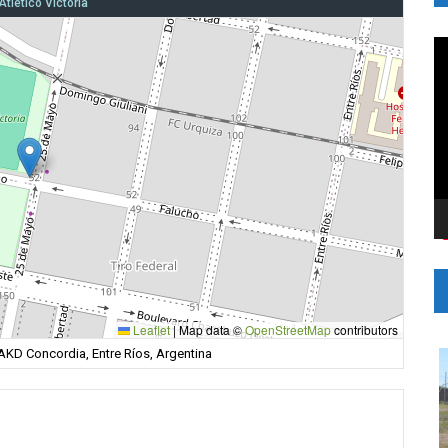
Atlético Victoria
R
d
v
Leaflet
|
Map data ©
OpenStreetMap
contributors
KD Concordia, Entre Ríos, Argentina