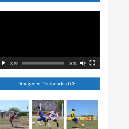
eproductor
e
ídeo
00:00
02:31
Imágenes Destacadas LCF