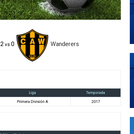
2
0
Wanderers
vs
Liga
Temporada
Primera División A
2017