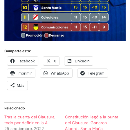
Comparte esto:
Facebook
X
LinkedIn
Imprimir
WhatsApp
Telegram
Más
Relacionado
Tras la cuarta del Clausura,
Constitución llegó a la punta
todo por definir en la A
del Clausura. Ganaron
25 septiembre, 2022
Alberdi, Santa María,