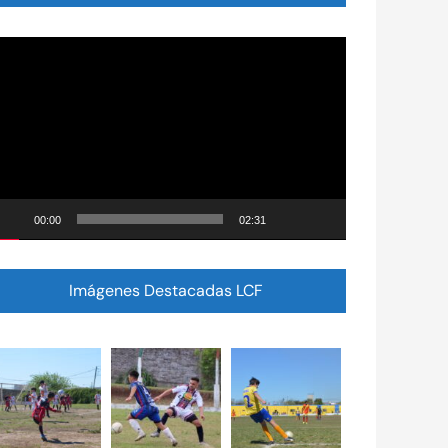
eproductor
e
ídeo
00:00
02:31
Imágenes Destacadas LCF