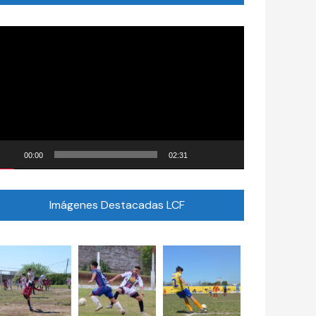
eproductor
e
ídeo
00:00
02:31
Imágenes Destacadas LCF